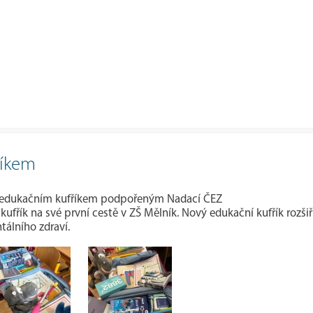
říkem
m edukačním kufříkem podpořeným Nadací ČEZ
 kufřík na své první cestě v ZŠ Mělník. Nový edukační kufřík rozš
tálního zdraví.