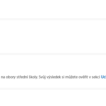
který
nebyl přijat v 1. kole
do žádného oboru vzdělání, nebo se
vz
 se do 2. kola započítávají.
 na obory střední školy. Svůj výsledek si můžete ověřit v sekci
Uch