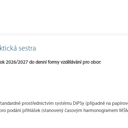
ktická sestra
rok 2026/2027 do denní formy vzdělávání pro obor:
í standardně prostřednictvím systému DiPSy (případně na papírov
mín pro podání přihlášek (stanovený časovým harmonogramem MŠ