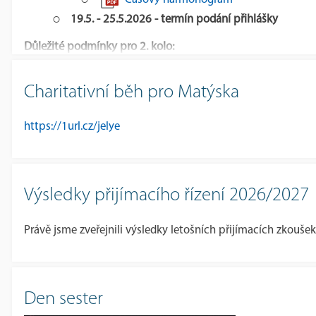
19.5. - 25.5.2026 - termín podání přihlášky
Důležité podmínky pro 2. kolo:
Do 2. kola může podat přihlášku pouze uchazeč, 
Charitativní běh pro Matýska
Výsledky jednotné přijímací zkoušky (JPZ) z 1. kola
https://1url.cz/jelye
Výsledky přijímacího řízení 2026/2027
Právě jsme zveřejnili výsledky letošních přijímacích zkoušek
Den sester