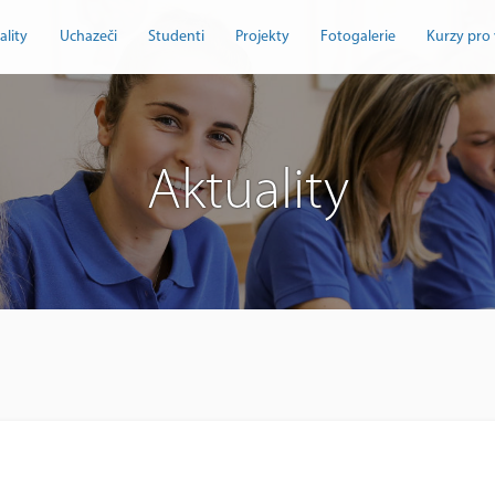
ality
Uchazeči
Studenti
Projekty
Fotogalerie
Kurzy pro 
Aktuality