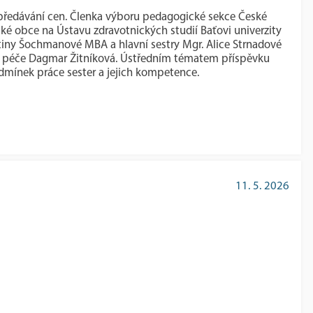
ní předávání cen. Členka výboru pedagogické sekce České
ké obce na Ústavu zdravotnických studií Baťovi univerzity
rtiny Šochmanové MBA a hlavní sestry Mgr. Alice Strnadové
í péče Dagmar Žitníková. Ústředním tématem příspěvku
dmínek práce sester a jejich kompetence.
11. 5. 2026