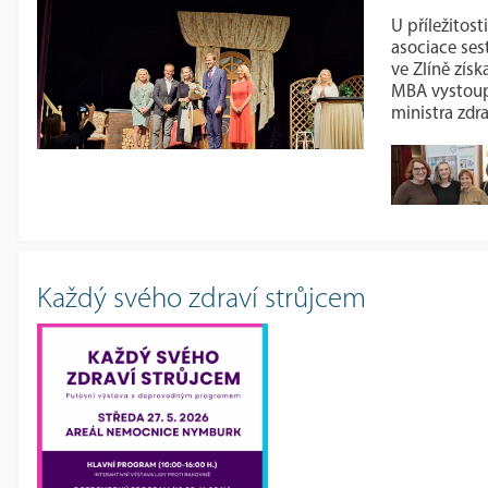
U příležitos
asociace ses
ve Zlíně zís
MBA vystoup
ministra zdr
Každý svého zdraví strůjcem