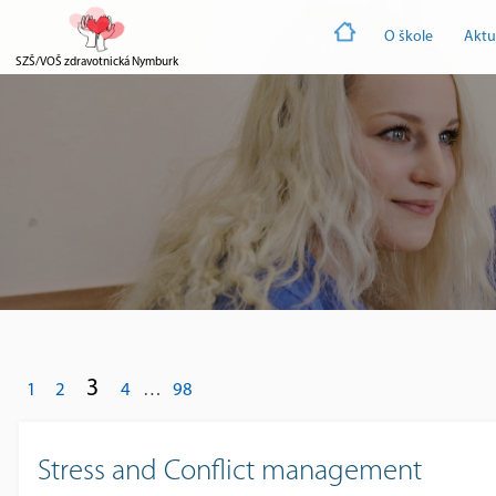
O škole
Aktu
SZŠ/VOŠ zdravotnická Nymburk
3
1
2
4
…
98
Stress and Conflict management