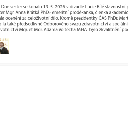
ti Dne sester se konalo 13. 5. 2026 v divadle Lucie Bílé slavnost
ter Mgr. Anna Krátká PhD.- emeritní proděkanka, členka akademic
kala ocenění za celoživotní dílo. Kromě prezidentky ČAS PhDr. Ma
ila také předsedkyně Odborového svazu zdravotnictví a sociáln
avotnictví Mgr. et Mgr. Adama Vojtěcha MHA bylo zkvalitnění po