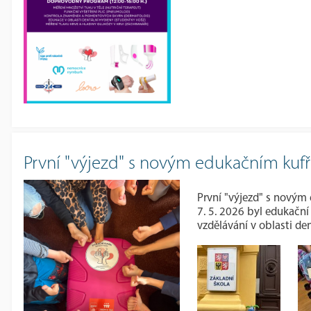
První "výjezd" s novým edukačním kuf
První "výjezd" s nový
7. 5. 2026 byl edukační
vzdělávání v oblasti den