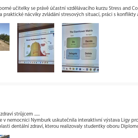
orné učitelky se právě účastní vzdělávacího kurzu Stress and 
 praktické nácviky zvládání stresových situací, práci s konflikty 
draví strůjcem ......
se v nemocnici Nymburk uskutečnila interaktivní výstava Ligy pr
lasti dentální zdraví, kterou realizovaly studentky oboru Diplom