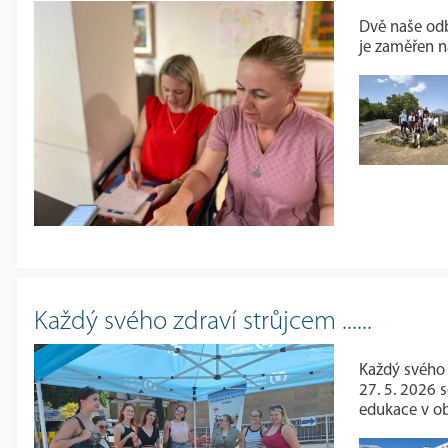
Dvě naše odb
je zaměřen na
Každý svého zdraví strůjcem ......
Každý svého z
27. 5. 2026 
edukace v ob