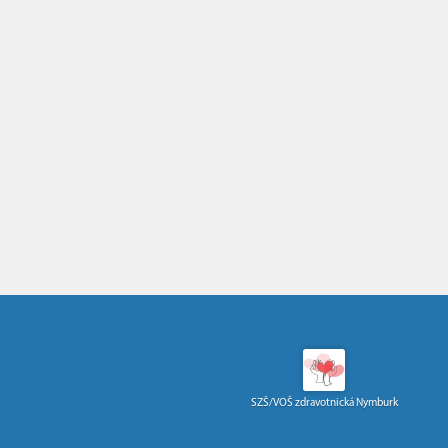
SZŠ/VOŠ zdravotnická Nymburk