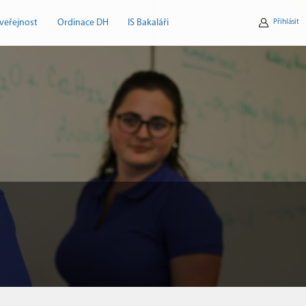
veřejnost
Ordinace DH
IS Bakaláři
Přihlásit