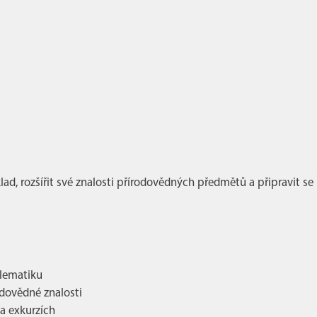
áklad, rozšířit své znalosti přírodovědných předmětů a připravit se
lematiku
odovědné znalosti
a exkurzích