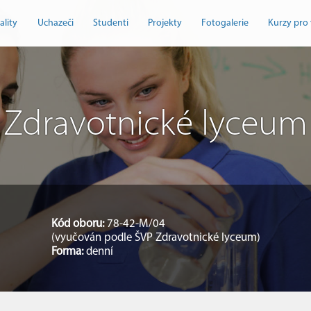
ality
Uchazeči
Studenti
Projekty
Fotogalerie
Kurzy pro 
Zdravotnické lyceum
Kód oboru:
78-42-M/04
(vyučován podle ŠVP Zdravotnické lyceum)
Forma:
denní