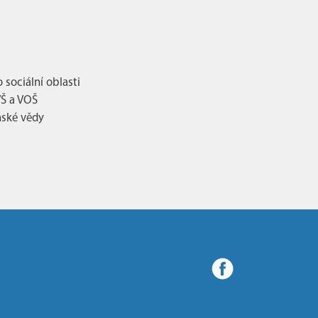
 sociální oblasti
VŠ a VOŠ
nské vědy