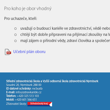
Pro koho je obor vhodný
Pro uchazeče, kteří:
uvažují o budoucí kariéře ve zdravotnictví, vědě nebo
chtějí být dobře připraveni na přijímací zkoušky na 
mají zájem o přírodní vědy, zdraví člověka a společe
Učební plán oboru
Střední zdravotnická škola a Vyšší odborná škola zdravotnická Nymburk
Soudní 20, Nymburk 288 00
ID datové schránky:
rw3xatb
E-mail:
info@zdravkanbk.cz
Telefon:
+420 325 513 103
Mobil:
+420 601 566 651
Zřizovatel školy: