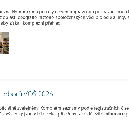
ovna Nymburk má po celý červen připravenou poznávací hru o Evr
z oblasti geografie, historie, společenských věd, biologie a ling
, aby získali komplexní přehled.
ch oborů VOŠ 2026
u oficiálně zveřejněny. Kompletní seznamy podle registračních č
 s výsledky jsou v této sekci přiloženy také důležité
informace p