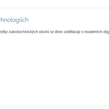
chnologiích
elky zubotechnických oborů se dnes vzdělávají v moderních digi