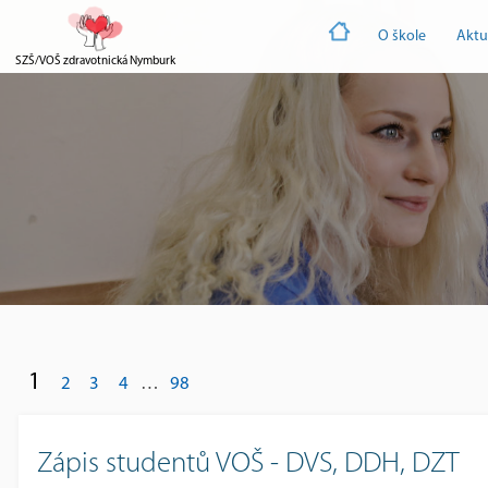
O škole
Aktu
SZŠ/VOŠ zdravotnická Nymburk
1
2
3
4
…
98
Zápis studentů VOŠ - DVS, DDH, DZT