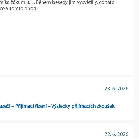
níka žákům 3. L. Během besedy jim vysvětlily, co tato
áce v tomto oboru.
23. 6. 2026
zeči – Přijímací řízení – Výsledky přijímacích zkoušek
.
22. 6. 2026