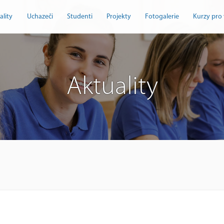
ality
Uchazeči
Studenti
Projekty
Fotogalerie
Kurzy pro 
Aktuality