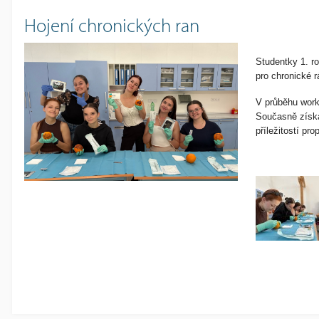
Hojení chronických ran
Studentky 1. r
pro chronické
V průběhu works
Současně získa
příležitostí pr