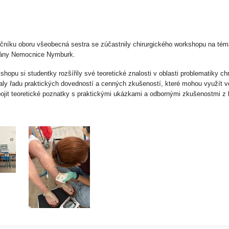
očníku oboru všeobecná sestra se zúčastnily chirurgického workshopu na téma
 rány Nemocnice Nymburk.
hopu si studentky rozšířily své teoretické znalosti v oblasti problematiky c
ly řadu praktických dovedností a cenných zkušeností, které mohou využít v
opojit teoretické poznatky s praktickými ukázkami a odbornými zkušenostmi z k