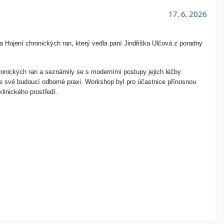
17. 6. 2026
 Hojení chronických ran, který vedla paní Jindřiška Ulčová z poradny
hronických ran a seznámily se s moderními postupy jejich léčby.
e své budoucí odborné praxi. Workshop byl pro účastnice přínosnou
linického prostředí.