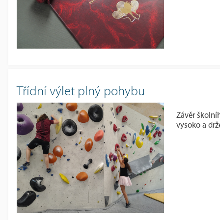
Třídní výlet plný pohybu
Závěr školníh
vysoko a drže