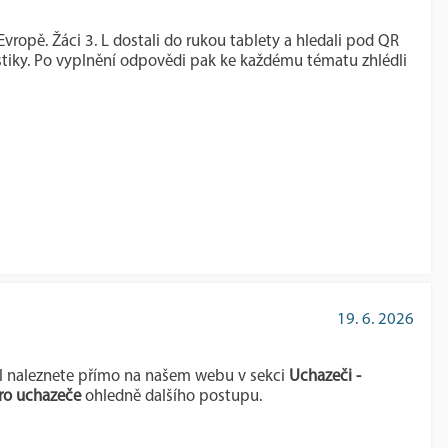
opě. Žáci 3. L dostali do rukou tablety a hledali pod QR
vistiky. Po vyplnění odpovědi pak ke každému tématu zhlédli
19. 6. 2026
ísel naleznete přímo na našem webu v sekci
Uchazeči -
ro uchazeče
ohledně dalšího postupu.