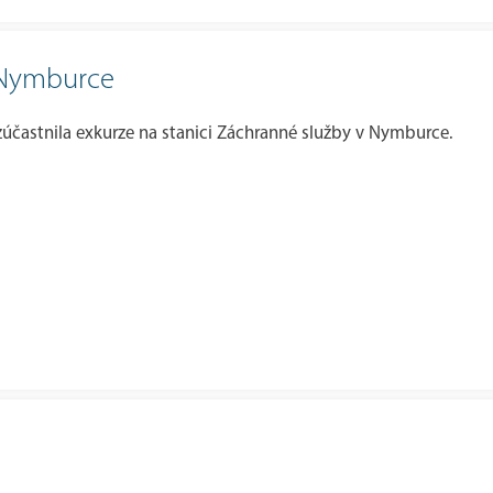
v Nymburce
e zúčastnila exkurze na stanici Záchranné služby v Nymburce.