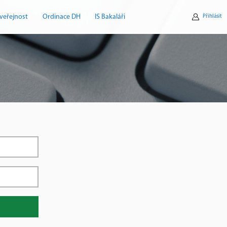
veřejnost
Ordinace DH
IS Bakaláři
Přihlásit