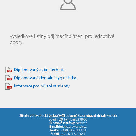
Výsledkové listiny přijímacího řízení pro jednotlivé
obory:
Diplomovaný zubní technik
Diplomovaná dentální hygienistka
Informace pro přijaté studenty
Střední zdravotnická škola a Vyšší odborná škola zdravotnická Nymburk
Soudní 20, Nymburk 288 00
ID datové schránky:
rw3xatb
E-mail:
info@zdravkanbk.cz
Telefon:
+420 325 513 103
Mobil:
+420 601 566 651