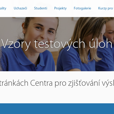
ality
Uchazeči
Studenti
Projekty
Fotogalerie
Kurzy pro 
Vzory testových úloh
tránkách Centra pro zjišťování vý