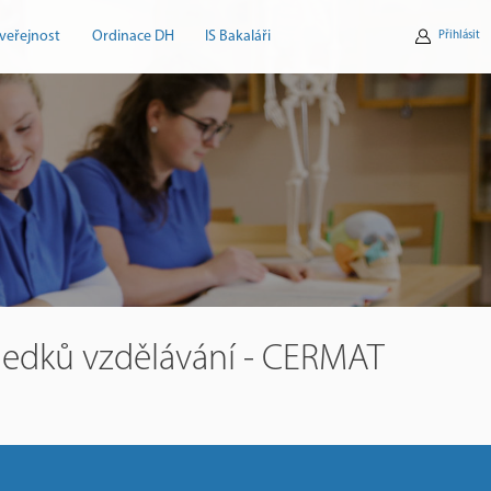
veřejnost
Ordinace DH
IS Bakaláři
Přihlásit
sledků vzdělávání - CERMAT