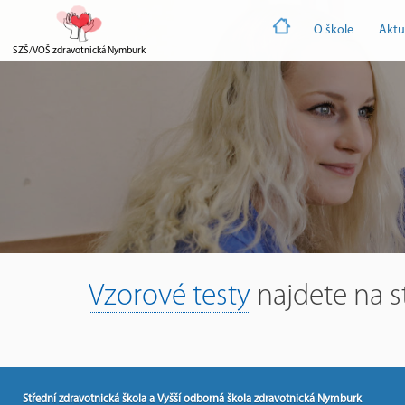
O škole
Aktu
SZŠ/VOŠ zdravotnická Nymburk
Vzorové testy
najdete na s
Střední zdravotnická škola a Vyšší odborná škola zdravotnická Nymburk