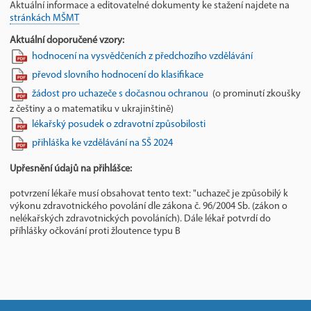
Aktuální informace a editovatelné dokumenty ke stažení najdete na
stránkách MŠMT
Aktuální doporučené vzory:
hodnocení na vysvědčeních z předchozího vzdělávání
převod slovního hodnocení do klasifikace
žádost pro uchazeče s dočasnou ochranou
(o prominutí zkoušky
z češtiny a o matematiku v ukrajinštině)
lékařský posudek o zdravotní způsobilosti
přihláška ke vzdělávání na SŠ 2024
Upřesnění údajů na přihlášce:
potvrzení lékaře musí obsahovat tento text: "uchazeč je způsobilý k
výkonu zdravotnického povolání dle zákona č. 96/2004 Sb. (zákon o
nelékařských zdravotnických povoláních). Dále lékař potvrdí do
příhlášky očkování proti žloutence typu B