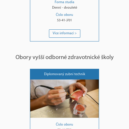
Forma studia
Denní - dvouleté
Číslo oboru
53-41-J/01
Více informací >
Obory vyšší odborné zdravotnické školy
Diplomovaný zubní technik
Číslo oboru