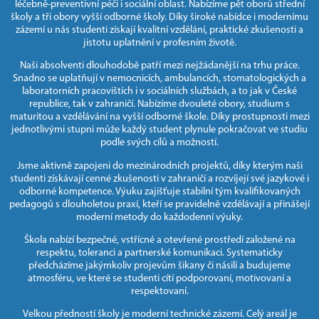
léčebně‑preventivní péči i sociální oblast. Nabízíme pět oborů střední
školy a tři obory vyšší odborné školy. Díky široké nabídce i modernímu
zázemí u nás studenti získají kvalitní vzdělání, praktické zkušenosti a
jistotu uplatnění v profesním životě.
Naši absolventi dlouhodobě patří mezi nejžádanější na trhu práce.
Snadno se uplatňují v nemocnicích, ambulancích, stomatologických a
laboratorních pracovištích i v sociálních službách, a to jak v České
republice, tak v zahraničí. Nabízíme dvouleté obory, studium s
maturitou a vzdělávání na vyšší odborné škole. Díky prostupnosti mezi
jednotlivými stupni může každý student plynule pokračovat ve studiu
podle svých cílů a možností.
Jsme aktivně zapojeni do mezinárodních projektů, díky kterým naši
studenti získávají cenné zkušenosti v zahraničí a rozvíjejí své jazykové i
odborné kompetence. Výuku zajišťuje stabilní tým kvalifikovaných
pedagogů s dlouholetou praxí, kteří se pravidelně vzdělávají a přinášejí
moderní metody do každodenní výuky.
Škola nabízí bezpečné, vstřícné a otevřené prostředí založené na
respektu, toleranci a partnerské komunikaci. Systematicky
předcházíme jakýmkoliv projevům šikany či násilí a budujeme
atmosféru, ve které se studenti cítí podporovaní, motivovaní a
respektovaní.
Velkou předností školy je moderní technické zázemí. Celý areál je