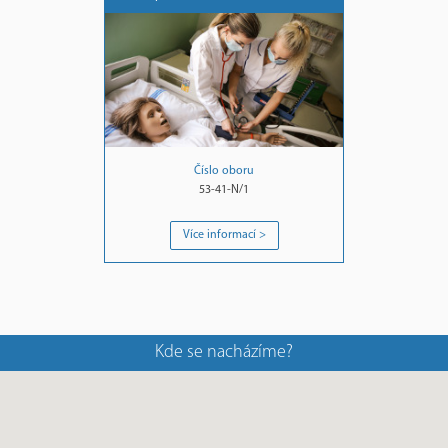
Číslo oboru
53-41-N/1
Více informací >
Kde se nacházíme?