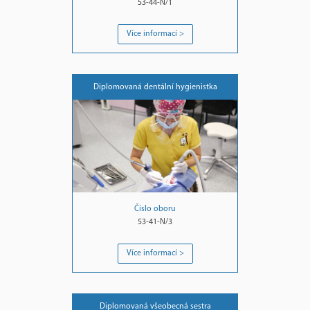
53-44-N/1
Více informací >
Diplomovaná dentální hygienistka
Číslo oboru
53-41-N/3
Více informací >
Diplomovaná všeobecná sestra