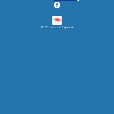
SZŠ/VOŠ zdravotnická Nymburk