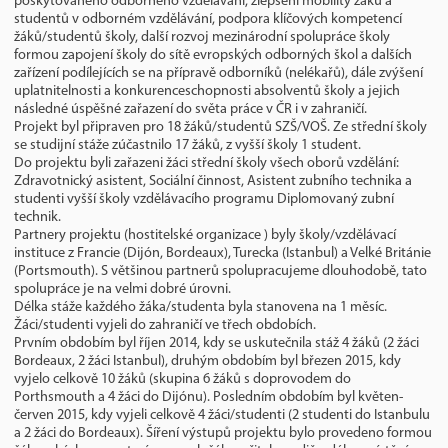
poskytovaného odborného vzdělávání, zlepšení mobility žáků a
studentů v odborném vzdělávání, podpora klíčových kompetencí
žáků/studentů školy, další rozvoj mezinárodní spolupráce školy
formou zapojení školy do sítě evropských odborných škol a dalších
zařízení podílejících se na přípravě odborníků (nelékařů), dále zvýšení
uplatnitelnosti a konkurenceschopnosti absolventů školy a jejich
následné úspěšné zařazení do světa práce v ČR i v zahraničí.
Projekt byl připraven pro 18 žáků/studentů SZŠ/VOŠ. Ze střední školy
se studijní stáže zúčastnilo 17 žáků, z vyšší školy 1 student.
Do projektu byli zařazeni žáci střední školy všech oborů vzdělání:
Zdravotnický asistent, Sociální činnost, Asistent zubního technika a
studenti vyšší školy vzdělávacího programu Diplomovaný zubní
technik.
Partnery projektu (hostitelské organizace ) byly školy/vzdělávací
instituce z Francie (Dijón, Bordeaux), Turecka (Istanbul) a Velké Británie
(Portsmouth). S většinou partnerů spolupracujeme dlouhodobě, tato
spolupráce je na velmi dobré úrovni.
Délka stáže každého žáka/studenta byla stanovena na 1 měsíc.
Žáci/studenti vyjeli do zahraničí ve třech obdobích.
Prvním obdobím byl říjen 2014, kdy se uskutečnila stáž 4 žáků (2 žáci
Bordeaux, 2 žáci Istanbul), druhým obdobím byl březen 2015, kdy
vyjelo celkově 10 žáků (skupina 6 žáků s doprovodem do
Porthsmouth a 4 žáci do Dijónu). Posledním obdobím byl květen-
červen 2015, kdy vyjeli celkově 4 žáci/studenti (2 studenti do Istanbulu
a 2 žáci do Bordeaux). Šíření výstupů projektu bylo provedeno formou