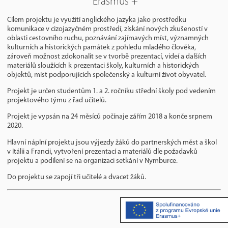
Erasmus +
Cílem projektu je využití anglického jazyka jako prostředku
komunikace v cizojazyčném prostředí, získání nových zkušeností v
oblasti cestovního ruchu, poznávání zajímavých míst, významných
kulturních a historických památek z pohledu mladého člověka,
zároveň možnost zdokonalit se v tvorbě prezentací, videí a dalších
materiálů sloužících k prezentaci školy, kulturních a historických
objektů, míst podporujících společenský a kulturní život obyvatel.
Projekt je určen studentům 1. a 2. ročníku střední školy pod vedením
projektového týmu z řad učitelů.
Projekt je vypsán na 24 měsíců počínaje zářím 2018 a konče srpnem
2020.
Hlavní náplní projektu jsou výjezdy žáků do partnerských měst a škol
v Itálii a Francii, vytvoření prezentací a materiálů dle požadavků
projektu a podílení se na organizaci setkání v Nymburce.
Do projektu se zapojí tři učitelé a dvacet žáků.