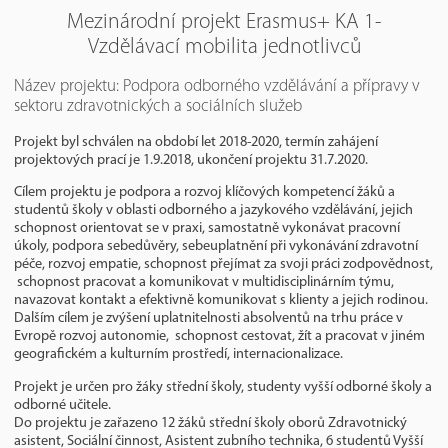
Mezinárodní projekt Erasmus+ KA 1-
Vzdělávací mobilita jednotlivců
Název projektu: Podpora odborného vzdělávání a přípravy v
sektoru zdravotnických a sociálních služeb
Projekt byl schválen na období let 2018-2020, termín zahájení
projektových prací je 1.9.2018, ukončení projektu 31.7.2020.
Cílem projektu je podpora a rozvoj klíčových kompetencí žáků a
studentů školy v oblasti odborného a jazykového vzdělávání, jejich
schopnost orientovat se v praxi, samostatně vykonávat pracovní
úkoly, podpora sebedůvěry, sebeuplatnění při vykonávání zdravotní
péče, rozvoj empatie, schopnost přejímat za svoji práci zodpovědnost,
schopnost pracovat a komunikovat v multidisciplinárním týmu,
navazovat kontakt a efektivně komunikovat s klienty a jejich rodinou.
Dalším cílem je zvýšení uplatnitelnosti absolventů na trhu práce v
Evropě rozvoj autonomie, schopnost cestovat, žít a pracovat v jiném
geografickém a kulturním prostředí, internacionalizace.
Projekt je určen pro žáky střední školy, studenty vyšší odborné školy a
odborné učitele.
Do projektu je zařazeno 12 žáků střední školy oborů Zdravotnický
asistent, Sociální činnost, Asistent zubního technika, 6 studentů Vyšší