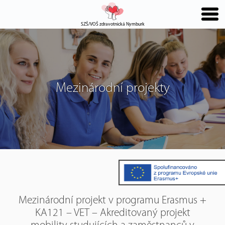
SZŠ/VOŠ zdravotnická Nymburk
Mezinárodní projekty
Mezinárodní projekt v programu Erasmus +
KA121 – VET – Akreditovaný projekt