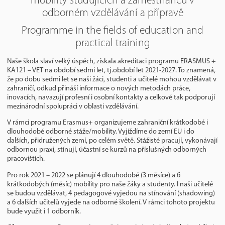
mobility studujících a zaměstnanců v
odborném vzdělávání a přípravě
Programme in the fields of education and
practical training
Naše škola slaví velký úspěch, získala akreditaci programu ERASMUS +
KA121 – VET na období sedmi let, tj.období let 2021-2027. To znamená,
že po dobu sedmi let se naši žáci, studenti a učitelé mohou vzdělávat v
zahraničí, odkud přináší informace o nových metodách práce,
inovacích, navazují profesní i osobní kontakty a celkově tak podporují
mezinárodní spolupráci v oblasti vzdělávání.
V rámci programu Erasmus+ organizujeme zahraniční krátkodobé i
dlouhodobé odborné stáže/mobility. Vyjíždíme do zemí EU i do
dalších, přidružených zemí, po celém světě. Stážisté pracují, vykonávají
odbornou praxi, stínují, účastní se kurzů na příslušných odborných
pracovištích.
Pro rok 2021 – 2022 se plánují 4 dlouhodobé (3 měsíce) a 6
krátkodobých (měsíc) mobility pro naše žáky a studenty. I naši učitelé
se budou vzdělávat, 4 pedagogové vyjedou na stínování (shadowing)
a 6 dalších učitelů vyjede na odborné školení. V rámci tohoto projektu
bude využit i 1 odborník.