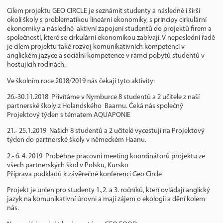
Cílem projektu GEO CIRCLE je seznámit studenty a následně i širší
okolí školy s problematikou lineární ekonomiky, s principy cirkulární
ekonomiky a následně aktivní zapojení studentů do projektů firem a
společností, které se cirkulární ekonomikou zabívají. V neposlední řadě
je cílem projektu také rozvoj komunikativních kompetencí v
anglickém jazyce a sociální kompetence v rámci pobytů studentů v
hostujícíh rodinách.
Ve školním roce 2018/2019 nás čekají tyto aktivity:
26.-30.11.2018 Přivítáme v Nymburce 8 studentů a 2 učitele z naší
partnerské školy z Holandského Baarnu. Čeká nás společný
Projektový týden s tématem AQUAPONIE
21.- 25.1.2019 Našich 8 studentů a 2 učitelé vycestují na Projektový
týden do partnerské školy v německém Haanu.
2.- 6. 4. 2019 Proběhne pracovní meeting koordinátorů projektu ze
všech partnerských škol v Polsku, Kursko
Příprava podkladů k závěrečné konferenci Geo Circle
Projekt je určen pro studenty 1.,2. a 3. ročníků, kteří ovládají anglický
jazyk na komunikativní úrovni a mají zájem o ekologii a dění kolem
nás.