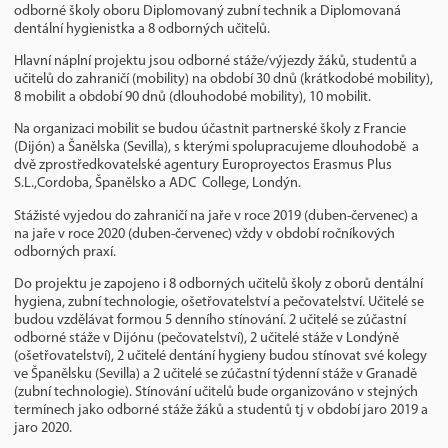
odborné školy oboru Diplomovaný zubní technik a Diplomovaná
dentální hygienistka a 8 odborných učitelů.
Hlavní náplní projektu jsou odborné stáže/výjezdy žáků, studentů a
učitelů do zahraničí (mobility) na období 30 dnů (krátkodobé mobility),
8 mobilit a období 90 dnů (dlouhodobé mobility), 10 mobilit.
Na organizaci mobilit se budou účastnit partnerské školy z Francie
(Dijón) a Šanělska (Sevilla), s kterými spolupracujeme dlouhodobě a
dvě zprostředkovatelské agentury Europroyectos Erasmus Plus
S.L.,Cordoba, Španělsko a ADC College, Londýn.
Stážisté vyjedou do zahraničí na jaře v roce 2019 (duben-červenec) a
na jaře v roce 2020 (duben-červenec) vždy v období ročníkových
odborných praxí.
Do projektu je zapojeno i 8 odborných učitelů školy z oborů dentální
hygiena, zubní technologie, ošetřovatelství a pečovatelství. Učitelé se
budou vzdělávat formou 5 denního stínování. 2 učitelé se zúčastní
odborné stáže v Dijónu (pečovatelství), 2 učitelé stáže v Londýně
(ošetřovatelství), 2 učitelé dentání hygieny budou stínovat své kolegy
ve Španělsku (Sevilla) a 2 učitelé se zúčastní týdenní stáže v Granadě
(zubní technologie). Stínování učitelů bude organizováno v stejných
termínech jako odborné stáže žáků a studentů tj v období jaro 2019 a
jaro 2020.