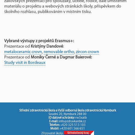
žákovských prezentací pro spolužáky, učitele, rodiče, dále umístěním
materiálu o projektu a webových stránkách školy, příspěvkem do
školního rozhlasu, publikováním v místním tisku.
Vybrané výstupy z projektů Erasmus+:
Prezentace od
Kristýny Dandové
:
metaloceramic crovn
,
removable ortho
,
zircon crown
Prezentace od
Moniky Černé a Dagmar Baierové:
Study visit in Bordeaux
Střední zdravotnická škola a Vyšší odborná škola zdravotnická Nymburk
Soudní 20, Nymburk 288 00
ID datové schránky:
rw3xatb
E-mail:
info@zdravkanbk.cz
Telefon:
+420 325 513 103
Mobil:
+420 601 566 651
Zřizovatel školy: