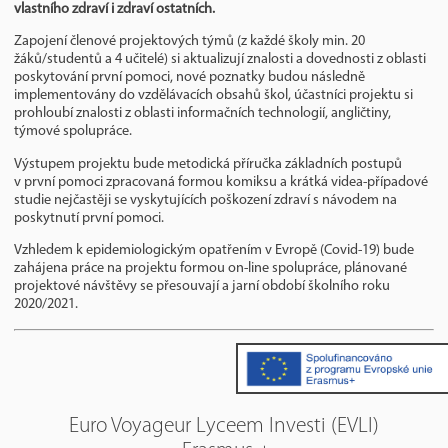
vlastního zdraví i zdraví ostatních.
Zapojení členové projektových týmů (z každé školy min. 20
žáků/studentů a 4 učitelé) si aktualizují znalosti a dovednosti z oblasti
poskytování první pomoci, nové poznatky budou následně
implementovány do vzdělávacích obsahů škol, účastníci projektu si
prohloubí znalosti z oblasti informačních technologií, angličtiny,
týmové spolupráce.
Výstupem projektu bude metodická příručka základních postupů
v první pomoci zpracovaná formou komiksu a krátká videa-případové
studie nejčastěji se vyskytujících poškození zdraví s návodem na
poskytnutí první pomoci.
Vzhledem k epidemiologickým opatřením v Evropě (Covid-19) bude
zahájena práce na projektu formou on-line spolupráce, plánované
projektové návštěvy se přesouvají a jarní období školního roku
2020/2021.
Euro Voyageur Lyceem Investi (EVLI)