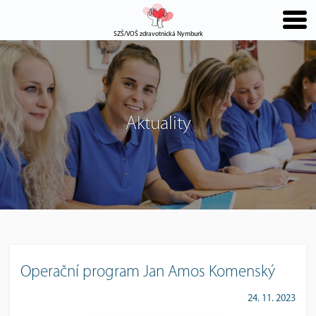
SZŠ/VOŠ zdravotnická Nymburk
Aktuality
Operační program Jan Amos Komenský
24. 11. 2023