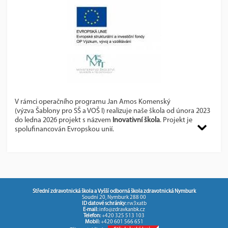
V rámci operačního programu Jan Amos Komenský
(výzva Šablony pro SŠ a VOŠ I) realizuje naše škola od února 2023
do ledna 2026 projekt s názvem
Inovativní škola
. Projekt je
spolufinancován Evropskou unií.
Hlavním cílem projektu je rozvoj školy v oblasti
inovativního vzdělávání žáků/studentů, osobnostně sociálního a
profesního rozvoje pracovníků ve vzdělávání a personální
podpory školním
Střední zdravotnická škola a Vyšší odborná škola zdravotnická Nymburk
Soudní 20, Nymburk 288 00
psychologem.
ID datové schránky:
rw3xatb
E-mail:
info@zdravkanbk.cz
Telefon:
+420 325 513 103
Mobil:
+420 601 566 651