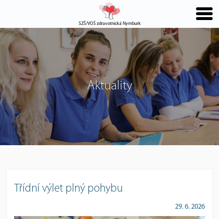
SZŠ/VOŠ zdravotnická Nymburk
Aktuality
Třídní výlet plný pohybu
29. 6. 2026