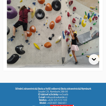
Závěr školního roku si žáci 3. L užili na boulder stěně v Karlíně.
Během jejich čtvrtečního třídního výletu nešlo o to dojet daleko,
ale vylézt vysoko a držet top. A také se bavit a překonat své
limity.
Střední zdravotnická škola a Vyšší odborná škola zdravotnická Nymburk
Soudní 20, Nymburk 288 00
ID datové schránky:
rw3xatb
E-mail:
info@zdravkanbk.cz
Telefon:
+420 325 513 103
Mobil:
+420 601 566 651