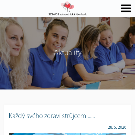
SZŠ/VOŠ zdravotnická Nymburk
Aktuality
Každý svého zdraví strůjcem ......
28. 5. 2026