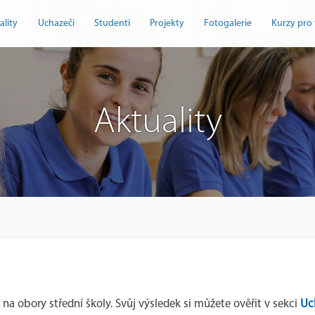
ality
Uchazeči
Studenti
Projekty
Fotogalerie
Kurzy pro 
Aktuality
 na obory střední školy. Svůj výsledek si můžete ověřit v sekci
Uch