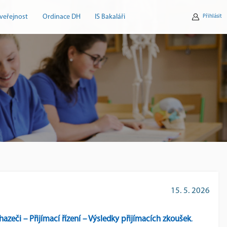
veřejnost
Ordinace DH
IS Bakaláři
Přihlásit
15. 5. 2026
azeči – Přijímací řízení – Výsledky přijímacích zkoušek
.