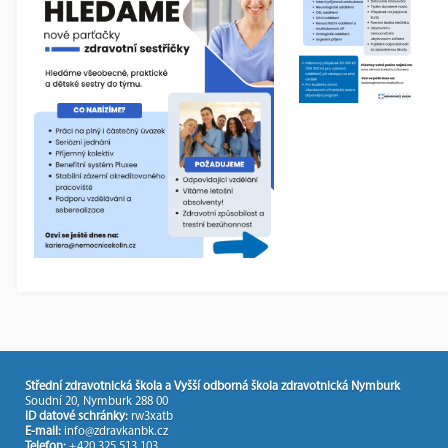
Střední zdravotnická škola a Vyšší odborná škola zdravotnická Nymburk
Soudní 20, Nymburk 288 00
ID datové schránky:
rw3xatb
E-mail:
info@zdravkanbk.cz
Telefon:
+420 325 513 103