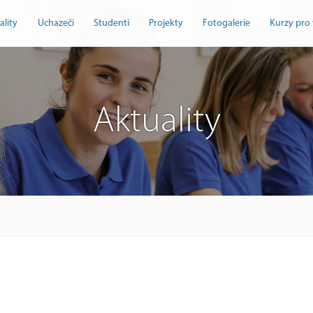
ality
Uchazeči
Studenti
Projekty
Fotogalerie
Kurzy pro 
Aktuality